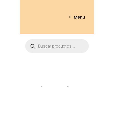
Menu
Tienda
Home
Pantuflas
Pantufla
perro – T/36-41 – PR-22