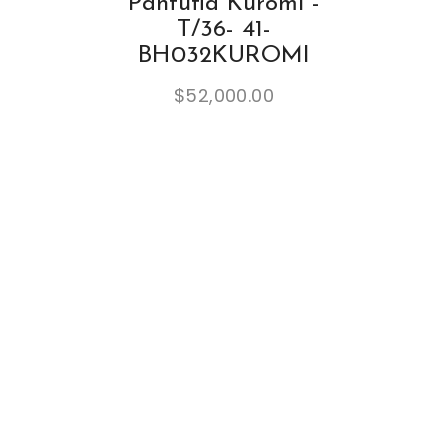
Pantufla Kuromi -
T/36- 41-
BH032KUROMI
$
52,000.00