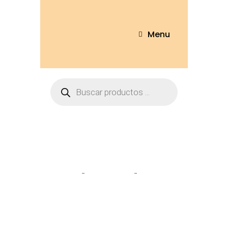
Menu
Tienda
Home
Pantuflas
Pantufla
Capibara T/S-M-L – BH111