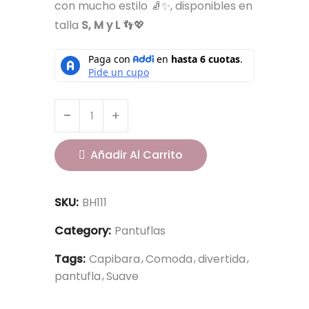
con mucho estilo 🧦✨, disponibles en
talla
S, M y L
👣💖
Añadir Al Carrito
SKU:
BH111
Category:
Pantuflas
Tags:
Capibara
Comoda
divertida
pantufla
Suave