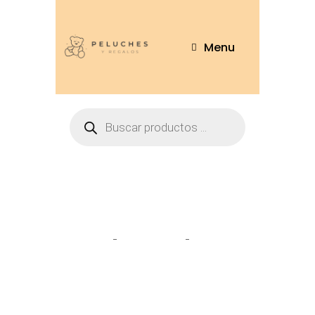
Menu
Tienda
Home
Pantuflas
Pantufla
Labubu T/36-43 – BH007