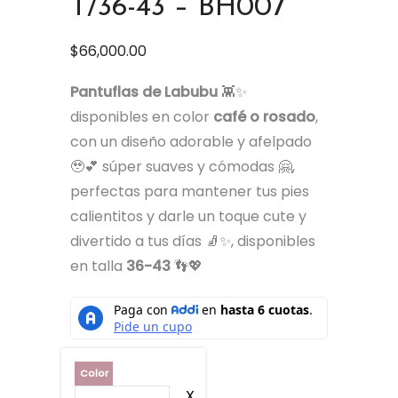
T/36-43 – BH007
$
66,000.00
Pantuflas de Labubu
👾✨
disponibles en color
café o rosado
,
con un diseño adorable y afelpado
🥹💕 súper suaves y cómodas 🤗,
perfectas para mantener tus pies
calientitos y darle un toque cute y
divertido a tus días 🧦✨, disponibles
en talla
36-43
👣💖
Color