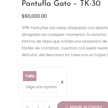
Pantufla Gato – TK-30
$
60,000.00
🐻🤎 Pantuflas cerradas afelpadas con diseñ
abrigados en cualquier momento. Su exterior
interno de felpa que brinda una sensación de
fáciles de combinar, cuentan con suela resist
disfrutar del descanso en casa con un toque ti
Talla
P
Añadir Al Carrito