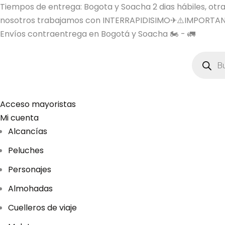
Tiempos de entrega: Bogota y Soacha 2 dias hábiles, otras 
nosotros trabajamos con INTERRAPIDISIMO✈⚠️IMPORTAN
Envíos contraentrega en Bogotá y Soacha 🏍️ - 🚛
B
ú
s
q
u
e
d
Acceso mayoristas
a
Mi cuenta
d
e
Alcancías
p
r
Peluches
o
d
u
Personajes
c
t
Almohadas
o
s
Cuelleros de viaje