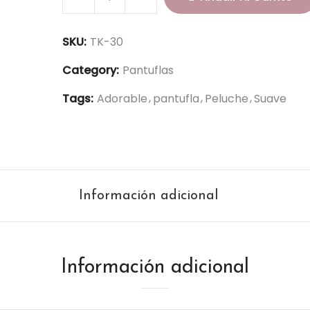
a
n
SKU:
TK-30
t
u
Category:
Pantuflas
f
Tags:
Adorable
pantufla
Peluche
Suave
l
a
G
a
t
Información adicional
o
-
T
K
Información adicional
-
3