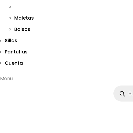
Maletas
Bolsos
Sillas
Pantuflas
Cuenta
Menu
B
ú
s
q
u
e
d
a
d
e