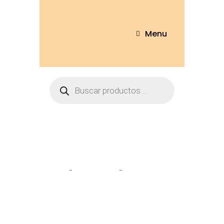
Menu
Tienda
Home
Peluches
Pantufla Lotso
T/36-41 – BH037