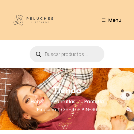
Menu
Tienda
Home
Pantuflas
Pantufla
Pinguino T/36-41 – PIN-36