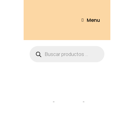
Menu
Tienda
Home
Peluches
Pato
cachetón 30cm – PTL333-30