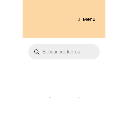
Menu
Tienda
Home
Peluches
Perro
acostado 45cm – PR442-45