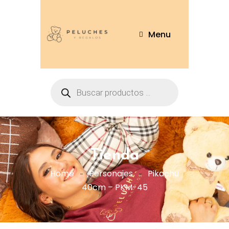
Menu
Tienda
Home
Personajes
Pikachu
40cm – PKM-45