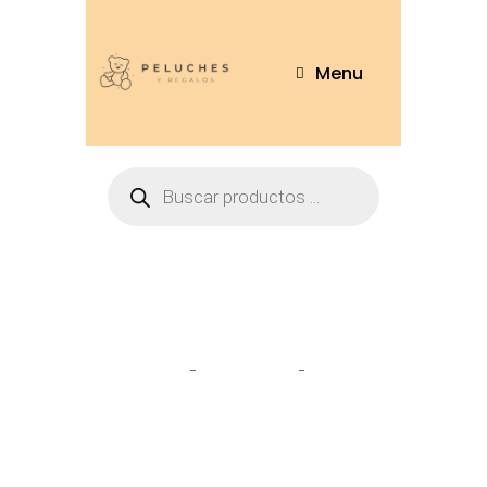
Menu
Tienda
Home
Peluches
Vaca
Manchas 30cm – 2071-30