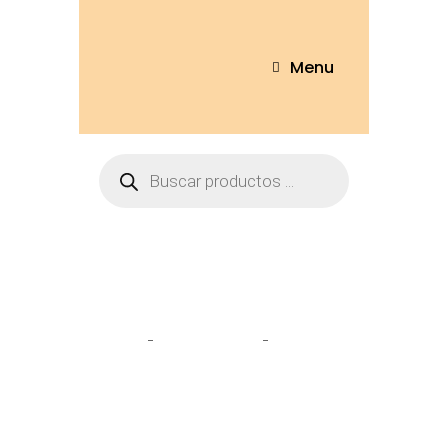
Menu
Tienda
Home
Personajes
Hello Kitty
45cm – KTV-45