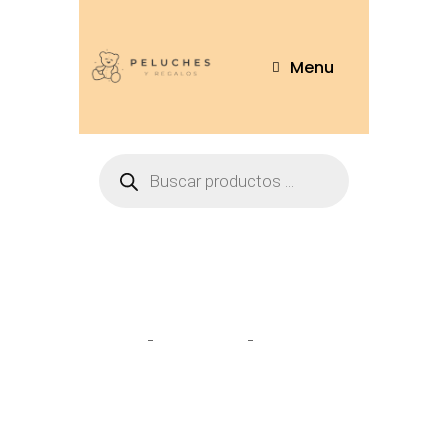
Menu
Tienda
Home
Peluches
Oso Camisa
25cm – OSO276-25