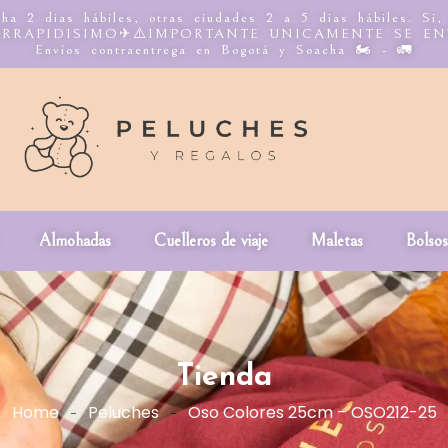
ha 2 dias hábiles, otras ciudades 2 a 5 dias hábiles. Si,
n INTERRAPIDISIMO✈⚠️IMPORTANTE UNICAMENTE SE E
Envíos contraentrega en Bogotá y Soacha 🏍️ - 🚛
Almohadas
Cuelleros de viaje
Maletas
Bolsos
Tienda
Home
Peluches
Oso Colores 25cm – OSO212-25