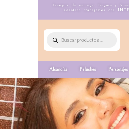
Tiempos de entrega: Bogota y Soac
nosotros trabajamos co
Alcancías
Peluches
Personajes