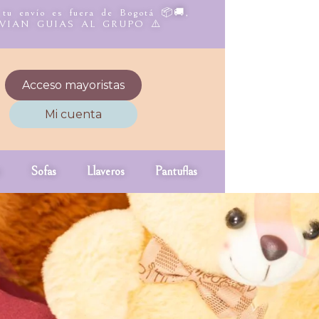
 tu envío es fuera de Bogotá 📦🚚,
NVIAN GUIAS AL GRUPO ⚠️
Acceso mayoristas
Mi cuenta
Sofas
Llaveros
Pantuflas