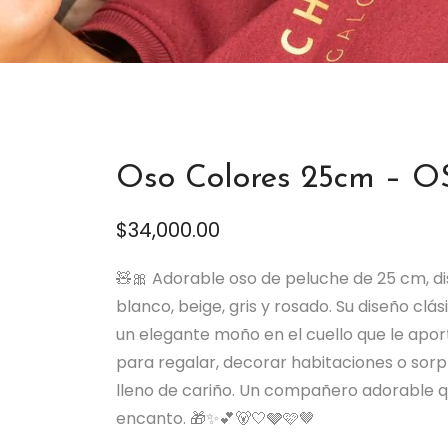
Oso Colores 25cm – O
$
34,000.00
🧸🎀 Adorable oso de peluche de 25 cm, d
blanco, beige, gris y rosado. Su diseño c
un elegante moño en el cuello que le aport
para regalar, decorar habitaciones o sorp
lleno de cariño. Un compañero adorable q
encanto. 🎁✨💕🐻🤍🩶🩷🤎