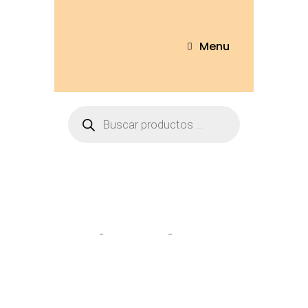
Menu
Tienda
Home
Peluches
Oso Huellitas
75cm – OSO221-75