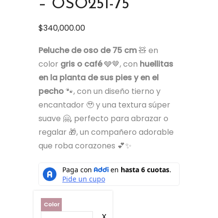
– OSO251-75
$
340,000.00
Peluche de oso de 75 cm
🧸 en
color
gris o café
🩶🤎, con
huellitas
en la planta de sus pies y en el
pecho
🐾, con un diseño tierno y
encantador 🥹 y una textura súper
suave 🤗, perfecto para abrazar o
regalar 🎁, un compañero adorable
que roba corazones 💕✨
Color