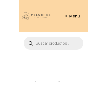
Menu
Tienda
Home
Peluches
Oso Huellitas
75cm – OSO251-75