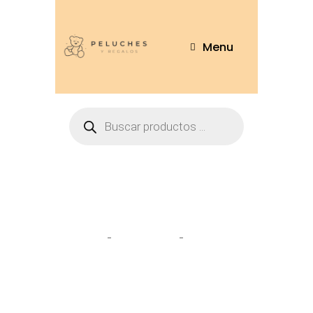
Menu
Tienda
Home
Pantuflas
Oso Moño
75cm – OSO232-75