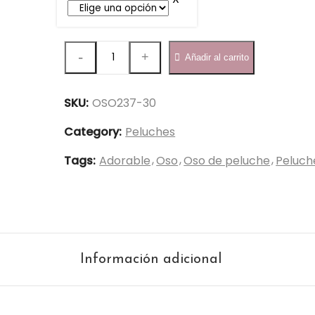
Oso
Añadir al carrito
Ramo
30cm
SKU:
OSO237-30
-
OSO237-
Category:
Peluches
30
Tags:
Adorable
Oso
Oso de peluche
Peluch
quantity
Información adicional