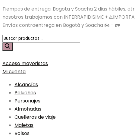
Tiempos de entrega: Bogota y Soacha 2 dias hábiles, otras
nosotros trabajamos con INTERRAPIDISIMO✈⚠️IMPORTA
Envíos contraentrega en Bogotá y Soacha 🏍️ - 🚛
Búsqueda
de
productos
Acceso mayoristas
Mi cuenta
Alcancías
Peluches
Personajes
Almohadas
Cuelleros de viaje
Maletas
Bolsos