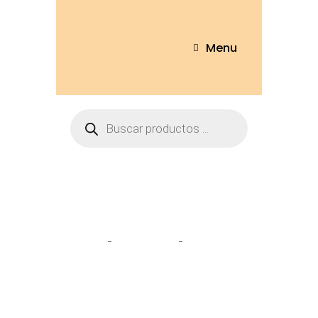
Menu
Tienda
Home
Peluches
Perro Lobo
22cm – PR411-22