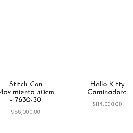
t
y
Stitch Con
Hello Kitty
Movimiento 30cm
Caminadora
- 7630-30
$
114,000.00
$
56,000.00