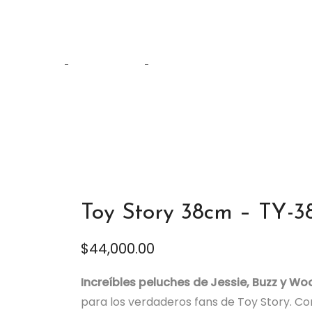
Tienda
Home
Personajes
Toy Story 38cm – TY-38
Toy Story 38cm – TY-3
$
44,000.00
Increíbles peluches de Jessie, Buzz y W
para los verdaderos fans de Toy Story. Co