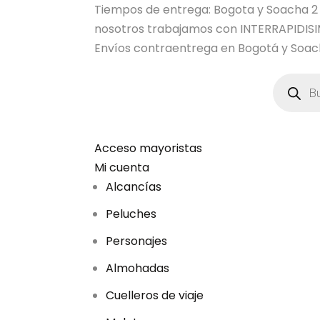
Tiempos de entrega: Bogota y Soacha 2 dia
nosotros trabajamos con INTERRAPIDI
Envíos contraentrega en Bogotá y Soach
B
ú
s
q
u
e
d
Acceso mayoristas
a
Mi cuenta
d
e
Alcancías
p
r
Peluches
o
d
u
Personajes
c
t
Almohadas
o
s
Cuelleros de viaje