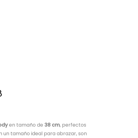
8
oody
en tamaño de
38 cm
, perfectos
n un tamaño ideal para abrazar, son