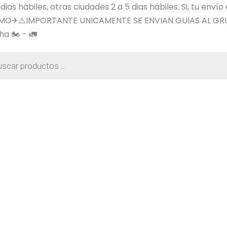
s hábiles, otras ciudades 2 a 5 dias hábiles. Si, tu envío
SIMO✈⚠️IMPORTANTE UNICAMENTE SE ENVIAN GUIAS AL GR
a 🏍️ - 🚛