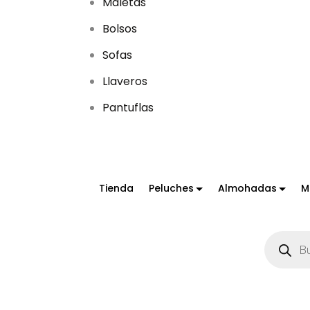
Maletas
Bolsos
Sofas
Llaveros
Pantuflas
Tienda
Peluches
Almohadas
M
B
ú
s
q
u
e
d