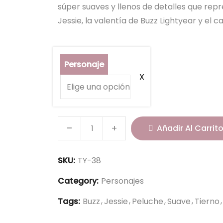
súper suaves y llenos de detalles que rep
Jessie, la valentía de Buzz Lightyear y el 
Personaje
T
Añadir Al Carrit
o
y
SKU:
TY-38
S
t
Category:
Personajes
o
Tags:
Buzz
Jessie
Peluche
Suave
Tierno
r
y