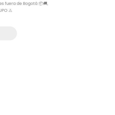
 es fuera de Bogotá 📦🚚,
UPO ⚠️