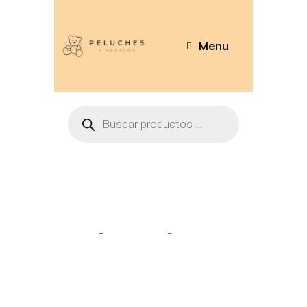
Menu
Tienda
Home
Peluches
Perro Overol
30cm – PR409-22