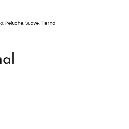
so
,
Peluche
,
Suave
,
Tierno
nal