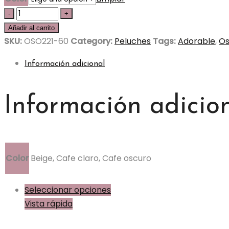
Oso
Huellitas
Añadir al carrito
60cm
SKU:
OSO221-60
Category:
Peluches
Tags:
Adorable
,
O
-
Información adicional
OSO221-
60
quantity
Información adicio
Color
Beige, Cafe claro, Cafe oscuro
Este
Seleccionar opciones
producto
Vista rápida
tiene