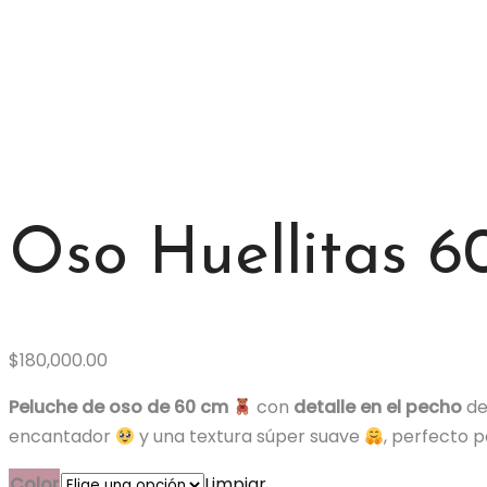
productos
Tienda
Home
Peluches
Oso Huellitas 60cm – OSO221-60
Oso Huellitas 
$
180,000.00
Peluche de oso de 60 cm
con
detalle en el pecho
d
encantador
y una textura súper suave
, perfecto 
Color
Limpiar