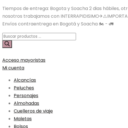
Tiempos de entrega: Bogota y Soacha 2 dias hábiles, otras
nosotros trabajamos con INTERRAPIDISIMO✈⚠️IMPORTA
Envíos contraentrega en Bogotá y Soacha 🏍️ - 🚛
Búsqueda
de
productos
Acceso mayoristas
Mi cuenta
Alcancías
Peluches
Personajes
Almohadas
Cuelleros de viaje
Maletas
Bolsos