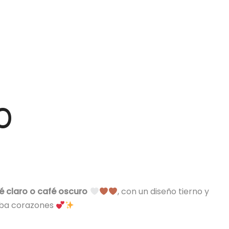
0
é claro o café oscuro
, con un diseño tierno y
oba corazones