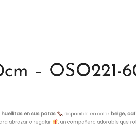
60cm – OSO221-6
e
huellitas en sus patas
, disponible en color
beige, caf
para abrazar o regalar
, un compañero adorable que r