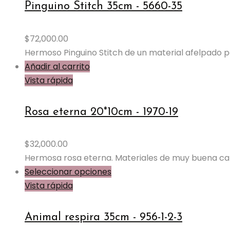
múltiples
Pinguino Stitch 35cm - 5660-35
variantes.
Las
$
72,000.00
opciones
Hermoso Pinguino Stitch de un material afelpado p
se
Añadir al carrito
pueden
Vista rápida
elegir
en
Rosa eterna 20*10cm - 1970-19
la
página
de
$
32,000.00
producto
Hermosa rosa eterna. Materiales de muy buena cal
Este
Seleccionar opciones
producto
Vista rápida
tiene
múltiples
Animal respira 35cm - 956-1-2-3
variantes.