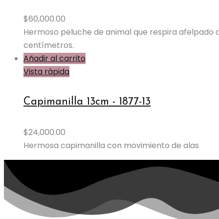
Las
$
60,000.00
opciones
Hermoso peluche de animal que respira afelpado de
se
centímetros.
pueden
Añadir al carrito
elegir
Vista rápida
en
la
Capimanilla 13cm - 1877-13
página
de
producto
$
24,000.00
Hermosa capimanilla con movimiento de alas